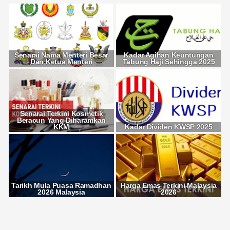
Senarai Nama Menteri Besar
Kadar Agihan Keuntungan
Dan Ketua Menteri
Tabung Haji Sehingga 2025
Senarai Terkini Kosmetik
Beracun Yang Diharamkan
KKM
Kadar Dividen KWSP 2025
Tarikh Mula Puasa Ramadhan
Harga Emas Terkini Malaysia
2026 Malaysia
2026