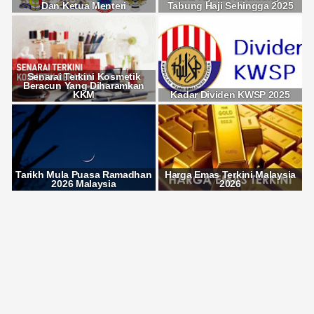
Dan Ketua Menteri
Tabung Haji Sehingga 2025
Senarai Terkini Kosmetik
Beracun Yang Diharamkan
KKM
Kadar Dividen KWSP 2025
Tarikh Mula Puasa Ramadhan
Harga Emas Terkini Malaysia
2026 Malaysia
2026