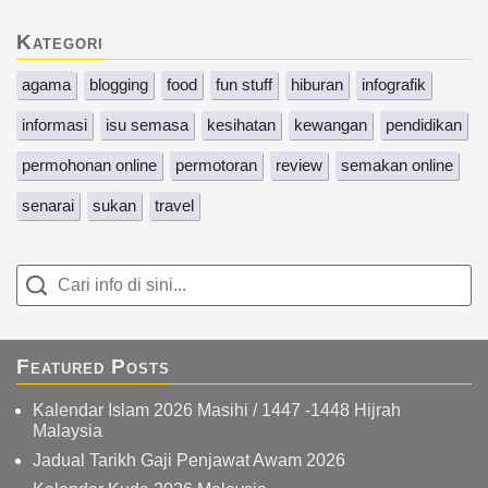
Kategori
agama
blogging
food
fun stuff
hiburan
infografik
informasi
isu semasa
kesihatan
kewangan
pendidikan
permohonan online
permotoran
review
semakan online
senarai
sukan
travel
Featured Posts
Kalendar Islam 2026 Masihi / 1447 -1448 Hijrah
Malaysia
Jadual Tarikh Gaji Penjawat Awam 2026