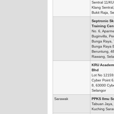
Sentral 11/KU
Klang Sentral
Bukit Raja, S
Septronic Ski
Training Cen
No. 6, Aparm
Buginvilla, Pe
Bunga Raya,
Bunga Raya B
Beruntung, 4
Rawang, Sela
KRU Academ
Bhd
Lot No 12159,
Cyber Point 6
8, 63000 Cybe
Selangor
Sarawak
PPKS Ilmu S
Tabuan Jaya,
Kuching Sara