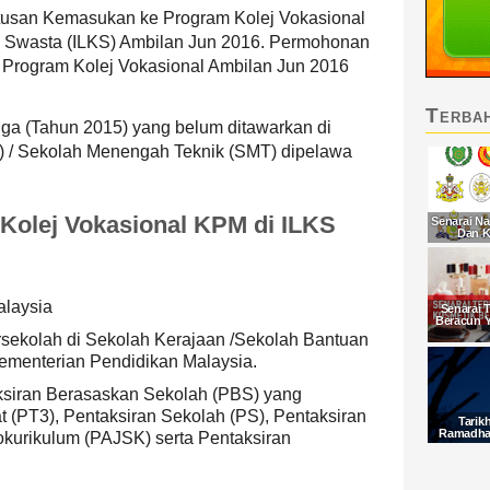
san Kemasukan ke Program Kolej Vokasional
an Swasta (ILKS) Ambilan Jun 2016. Permohonan
 Program Kolej Vokasional Ambilan Jun 2016
Terba
iga (Tahun 2015) yang belum ditawarkan di
) / Sekolah Menengah Teknik (SMT) dipelawa
 Kolej Vokasional KPM di ILKS
Senarai Na
Dan K
laysia
Senarai 
Beracun 
rsekolah di Sekolah Kerajaan /Sekolah Bantuan
ementerian Pendidikan Malaysia.
ksiran Berasaskan Sekolah (PBS) yang
 (PT3), Pentaksiran Sekolah (PS), Pentaksiran
Tarik
Ramadhan
okurikulum (PAJSK) serta Pentaksiran