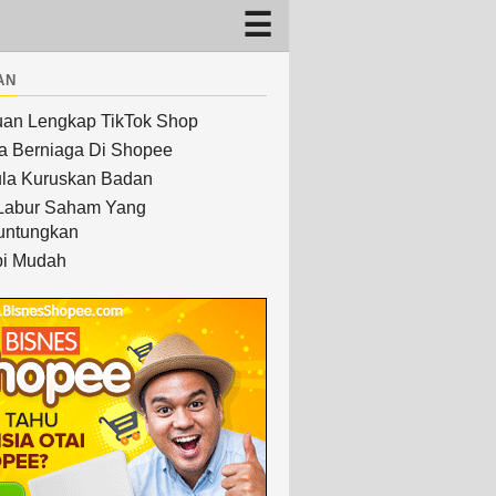
an
an Lengkap TikTok Shop
a Berniaga Di Shopee
la Kuruskan Badan
Labur Saham Yang
untungkan
i Mudah