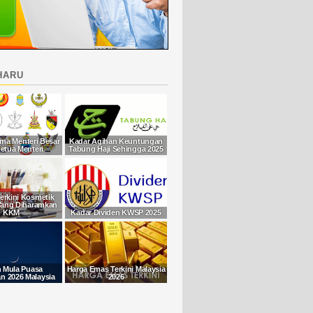
haru
ma Menteri Besar
Kadar Agihan Keuntungan
etua Menteri
Tabung Haji Sehingga 2025
Terkini Kosmetik
Yang Diharamkan
KKM
Kadar Dividen KWSP 2025
h Mula Puasa
Harga Emas Terkini Malaysia
 2026 Malaysia
2026