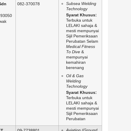
Subsea Welding
Sdn
082-370078
Technology
Syarat Khusus:
 93050
Terbuka untuk
wak
LELAKI sahaja &
mesti mempunyai
Sijil Pemeriksaan
Perubatan Selam
Medical Fitness
To Dive
&
mempunyai
kemahiran
berenang
Oil & Gas
Welding
Technology
Syarat Khusus:
Terbuka untuk
LELAKI sahaja &
mesti mempunyai
Sijil Pemeriksaan
Perubatan
Aviation (Ground
FT
09-7738801