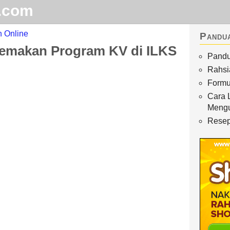
.com
 Online
Pandu
emakan Program KV di ILKS
Pandu
Home
Rahsi
Arkib
Formu
Cara 
Waktu Solat
Meng
Terhangat
Resep