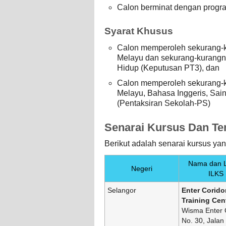
Calon berminat dengan progr
Syarat Khusus
Calon memperoleh sekurang-k
Melayu dan sekurang-kurangn
Hidup (Keputusan PT3), dan
Calon memperoleh sekurang-k
Melayu, Bahasa Inggeris, Sai
(Pentaksiran Sekolah-PS)
Senarai Kursus Dan Te
Berikut adalah senarai kursus yan
Nama dan L
Negeri
ILKS
Selangor
Enter Corido
Training Cen
Wisma Enter C
No. 30, Jalan