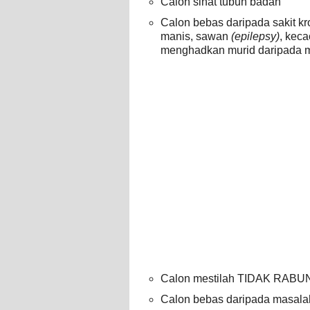
Calon sihat tubuh badan
Calon bebas daripada sakit kro
manis, sawan
(epilepsy)
, keca
menghadkan murid daripada m
Calon mestilah TIDAK RAB
Calon bebas daripada masala