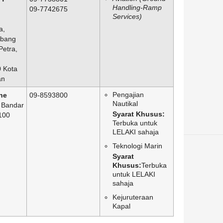
Handling-Ramp
09-7742675
Services)
a,
rbang
Petra,
n
 Kota
an
Pengajian
ne
09-8593800
Nautikal
, Bandar
Syarat Khusus:
4100
Terbuka untuk
LELAKI sahaja
Teknologi Marin
Syarat
Khusus:
Terbuka
untuk LELAKI
sahaja
Kejuruteraan
Kapal