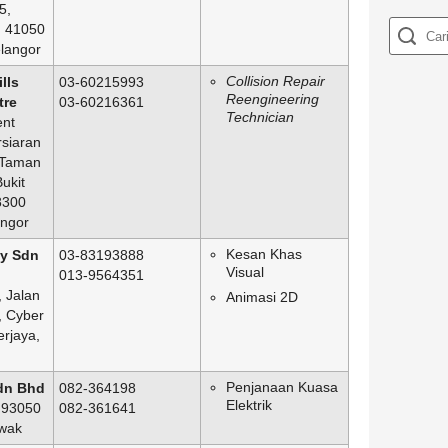
5,
, 41050
elangor
Collision Repair
lls
03-60215993
Reengineering
tre
03-60216361
Technician
ent
rsiaran
 Taman
ukit
8300
ngor
Kesan Khas
y Sdn
03-83193888
Visual
013-9564351
 Jalan
Animasi 2D
, Cyber
rjaya,
Penjanaan Kuasa
dn Bhd
082-364198
Elektrik
 93050
082-361641
wak