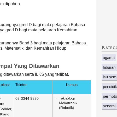
am dipohon
urangnya gred D bagi mata pelajaran Bahasa
ya gred D bagi mata pelajaran Kemahiran
urangnya Band 3 bagi mata pelajaran Bahasa
Kateg
ns, Matematik, dan Kemahiran Hidup
agama
mpat Yang Ditawarkan
hiburan
g ditawarkan serta ILKS yang terlibat.
isu sem
okasi
Telefon
Kursus
pendidi
permoto
Teknologi
r
03-3344 9830
Mekatronik
tre
senarai
(Robotik)
oridor,
 Klang