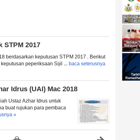
Senarai Na
Dan K
Senarai 
ik STPM 2017
Beracun 
018 berdasarkan keputusan STPM 2017 . Berikut
 keputusan peperiksaan Sijil ...
baca seterusnya
Tarik
Ramadhan
har Idrus (UAI) Mac 2018
iah Ustaz Azhar Idrus untuk
na buat rujukan para pembaca
usnya »