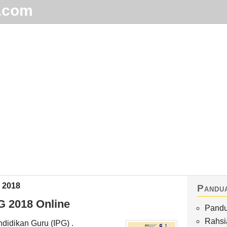
.com
Home
Arkib
Waktu Solat
Terhangat
 2018
Pandu
 2018 Online
Pandu
Rahsi
didikan Guru (IPG) .