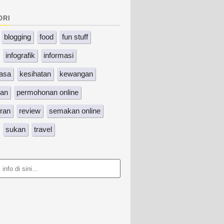
ori
blogging
food
fun stuff
infografik
informasi
asa
kesihatan
kewangan
kan
permohonan online
ran
review
semakan online
sukan
travel