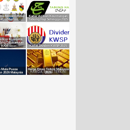
ma Menteri Besar
Kadar Agihan Keuntungan
etua Menteri
Tabung Haji Sehingga 2025
Terkini Kosmetik
Yang Diharamkan
KKM
Kadar Dividen KWSP 2025
h Mula Puasa
Harga Emas Terkini Malaysia
 2026 Malaysia
2026