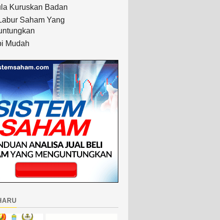
la Kuruskan Badan
Labur Saham Yang
untungkan
i Mudah
haru