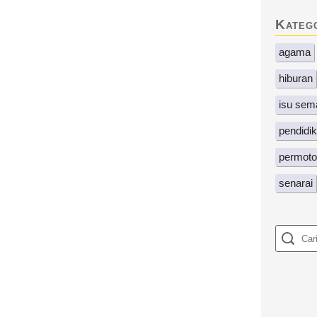
Kateg
agama
hiburan
isu sem
pendidi
permoto
senarai