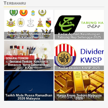
Terbaharu
Senarai Nama Menteri Besar
Kadar Agihan Keuntungan
Dan Ketua Menteri
Tabung Haji Sehingga 2025
Senarai Terkini Kosmetik
Beracun Yang Diharamkan
KKM
Kadar Dividen KWSP 2025
Tarikh Mula Puasa Ramadhan
Harga Emas Terkini Malaysia
2026 Malaysia
2026