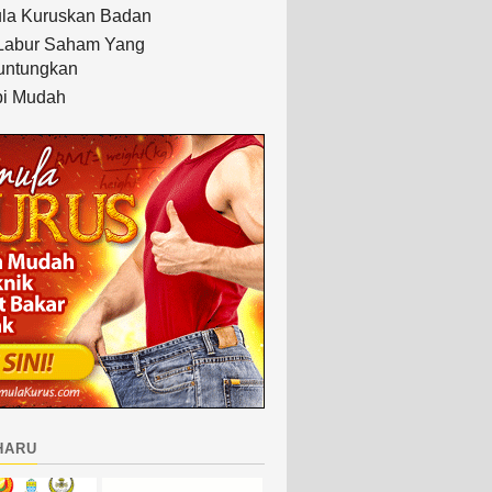
la Kuruskan Badan
Labur Saham Yang
untungkan
i Mudah
haru