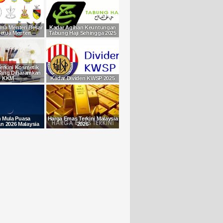
ma Menteri Besar
Kadar Agihan Keuntungan
etua Menteri
Tabung Haji Sehingga 2025
Terkini Kosmetik
Yang Diharamkan
KKM
Kadar Dividen KWSP 2025
h Mula Puasa
Harga Emas Terkini Malaysia
 2026 Malaysia
2026