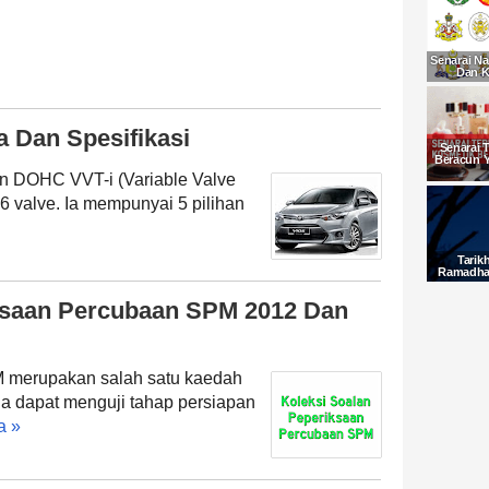
Senarai Na
Dan K
a Dan Spesifikasi
Senarai 
Beracun 
in DOHC VVT-i (Variable Valve
 16 valve. Ia mempunyai 5 pilihan
Tarik
Ramadhan
ksaan Percubaan SPM 2012 Dan
 merupakan salah satu kaedah
 Ia dapat menguji tahap persiapan
a »