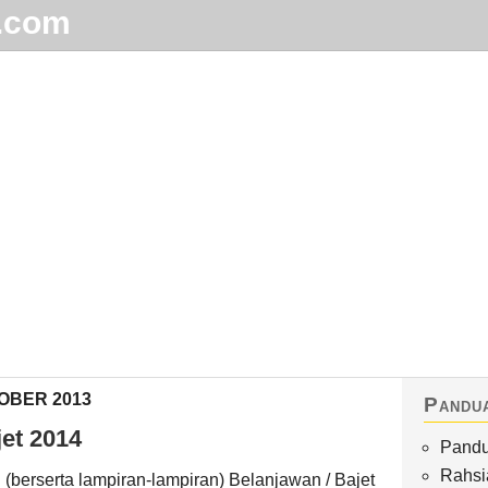
.com
Home
Arkib
Waktu Solat
Terhangat
OBER 2013
Pandu
et 2014
Pandu
Rahsi
 (berserta lampiran-lampiran) Belanjawan / Bajet