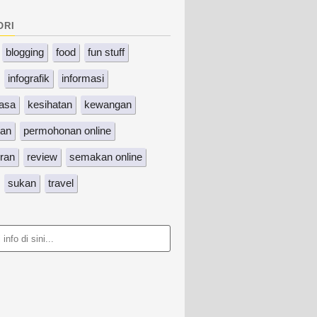
ori
blogging
food
fun stuff
infografik
informasi
asa
kesihatan
kewangan
kan
permohonan online
ran
review
semakan online
sukan
travel