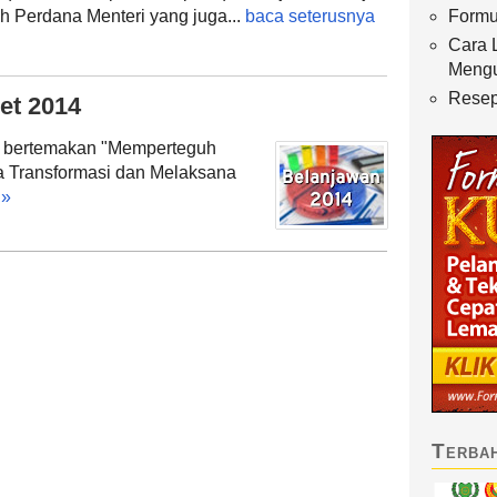
h Perdana Menteri yang juga...
baca seterusnya
Formu
Cara 
Meng
Resep
jet 2014
g bertemakan "Memperteguh
 Transformasi dan Melaksana
 »
Terba