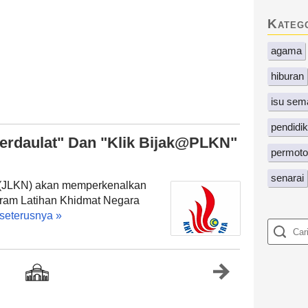
Kateg
agama
hiburan
isu sem
pendidi
erdaulat" Dan "Klik Bijak@PLKN"
permoto
senarai
 (JLKN) akan memperkenalkan
gram Latihan Khidmat Negara
seterusnya »