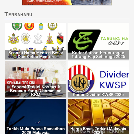
Terbaharu
Senarai Nama Menteri Besar
Kadar Agihan Keuntungan
Dan Ketua Menteri
Tabung Haji Sehingga 2025
Senarai Terkini Kosmetik
Beracun Yang Diharamkan
KKM
Kadar Dividen KWSP 2025
Tarikh Mula Puasa Ramadhan
Harga Emas Terkini Malaysia
2026 Malaysia
2026