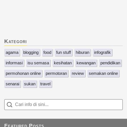
Kategori
agama
blogging
food
fun stuff
hiburan
infografik
informasi
isu semasa
kesihatan
kewangan
pendidikan
permohonan online
permotoran
review
semakan online
senarai
sukan
travel
Featured Posts