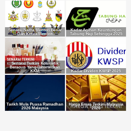
Senarai Nama Menteri Besar
Kadar Agihan Keuntungan
Dan Ketua Menteri
Tabung Haji Sehingga 2025
Senarai Terkini Kosmetik
Beracun Yang Diharamkan
KKM
Kadar Dividen KWSP 2025
Tarikh Mula Puasa Ramadhan
Harga Emas Terkini Malaysia
2026 Malaysia
2026