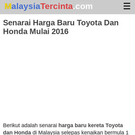
Malaysia
Tercinta
.com
Senarai Harga Baru Toyota Dan
Honda Mulai 2016
Home
Arkib
Waktu Solat
Terhangat
Berikut adalah senarai
harga baru kereta Toyota
dan Honda
di Malaysia selepas kenaikan bermula 1