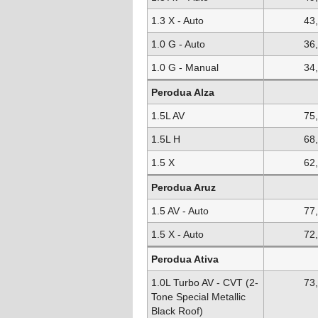
1.3 X - Auto
43
1.0 G - Auto
36
1.0 G - Manual
34
Perodua Alza
1.5L AV
75
1.5L H
68
1.5 X
62
Perodua Aruz
1.5 AV - Auto
77
1.5 X - Auto
72
Perodua Ativa
1.0L Turbo AV - CVT (2-
73
Tone Special Metallic
Black Roof)