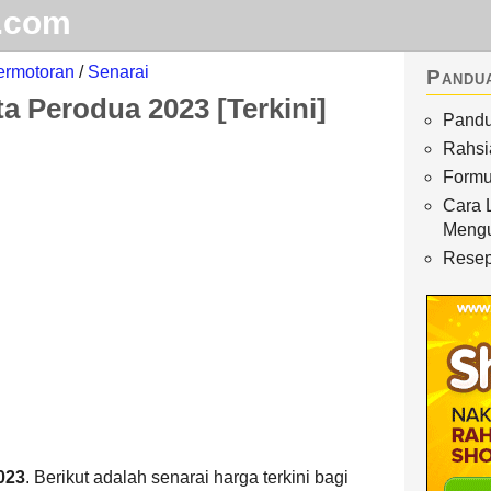
.com
ermotoran
/
Senarai
Pandu
a Perodua 2023 [Terkini]
Pandu
Home
Rahsi
Arkib
Formu
Cara 
Waktu Solat
Meng
Terhangat
Resep
023
. Berikut adalah senarai harga terkini bagi