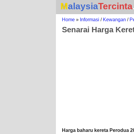
Malaysia
Tercinta
Home
»
Informasi
/
Kewangan
/
P
Senarai Harga Keret
Harga baharu kereta Perodua 2