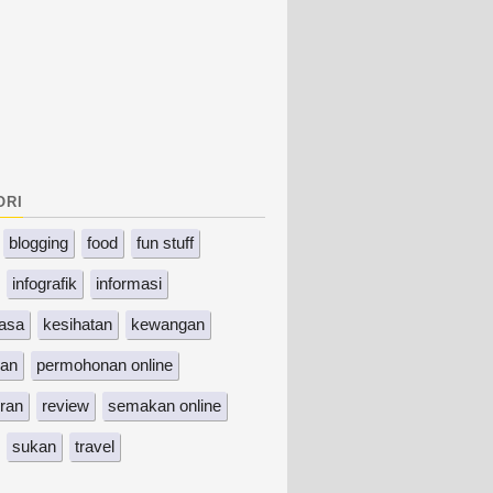
ori
blogging
food
fun stuff
infografik
informasi
asa
kesihatan
kewangan
kan
permohonan online
ran
review
semakan online
sukan
travel