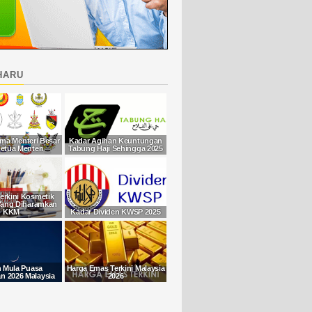
haru
ma Menteri Besar
Kadar Agihan Keuntungan
etua Menteri
Tabung Haji Sehingga 2025
Terkini Kosmetik
Yang Diharamkan
KKM
Kadar Dividen KWSP 2025
h Mula Puasa
Harga Emas Terkini Malaysia
 2026 Malaysia
2026