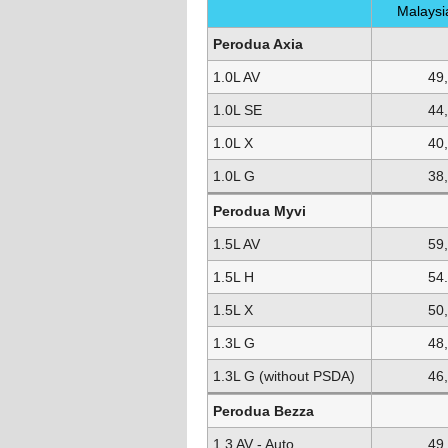
Malaysi
Perodua Axia
1.0L AV
49
1.0L SE
44
1.0L X
40
1.0L G
38
Perodua Myvi
1.5L AV
59
1.5L H
54
1.5L X
50
1.3L G
48
1.3L G (without PSDA)
46
Perodua Bezza
1.3 AV - Auto
49