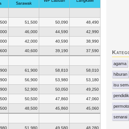
WP Labuan
Langkawi
a
Sarawak
,500
51,500
50,090
48,490
,000
46,000
44,590
42,990
,000
42,000
40,590
38,990
,600
40,600
39,190
37,590
Kateg
agama
,900
61,900
58,810
58,010
hiburan
.900
56,900
53,980
53,180
isu sem
,900
52,900
50,050
49,250
pendidi
,500
50,500
47,860
47,060
permoto
,500
48,500
45,860
45,060
senarai
,980
51,980
49,580
48,280