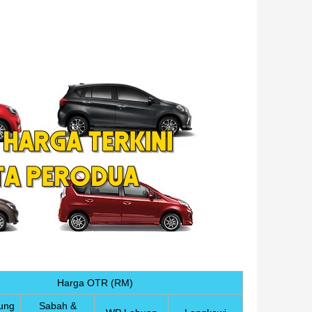
Harga OTR (RM)
ung
Sabah &