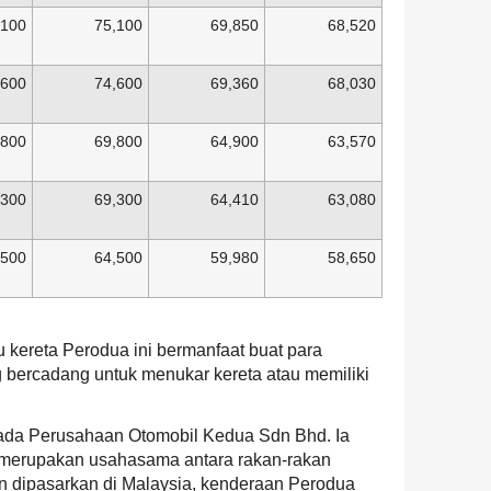
,100
75,100
69,850
68,520
,600
74,600
69,360
68,030
,800
69,800
64,900
63,570
,300
69,300
64,410
63,080
,500
64,500
59,980
58,650
 kereta Perodua ini bermanfaat buat para
bercadang untuk menukar kereta atau memiliki
da Perusahaan Otomobil Kedua Sdn Bhd. Ia
 merupakan usahasama antara rakan-rakan
in dipasarkan di Malaysia, kenderaan Perodua