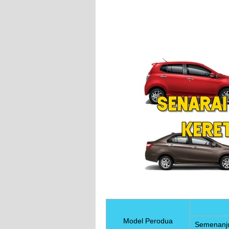
Model Perodua
Semenanj