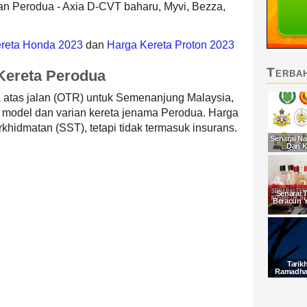
n Perodua - Axia D-CVT baharu, Myvi, Bezza,
ereta Honda 2023
dan
Harga Kereta Proton 2023
Terba
Kereta Perodua
 atas jalan (OTR) untuk Semenanjung Malaysia,
 model dan varian kereta jenama Perodua. Harga
khidmatan (SST), tetapi tidak termasuk insurans.
Senarai Na
Dan K
Senarai 
Beracun 
Tarik
Ramadhan