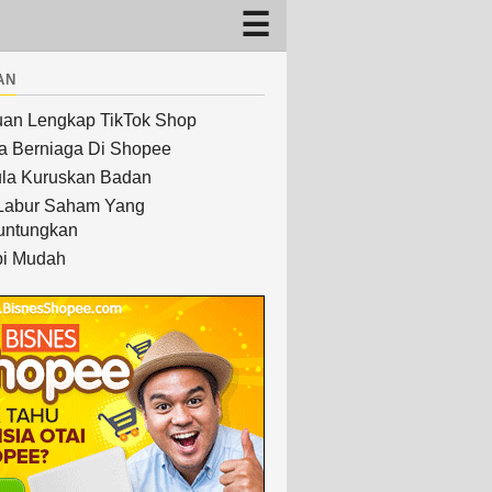
an
an Lengkap TikTok Shop
a Berniaga Di Shopee
la Kuruskan Badan
Labur Saham Yang
untungkan
i Mudah