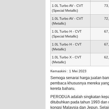
1.0L Turbo AV - CVT
73
(Special Metallic)
1.0L Turbo AV - CVT
72
(Metallic)
1.0L Turbo H - CVT
67
(Special Metallic)
1.0L Turbo H - CVT
67
(Metallic)
1.0L Turbo X - CVT
62
(Metallic)
Kemaskini : 1 Mei 2023
Semoga senarai harga jualan baru
pembaca khususnya mereka yang 
kereta baharu.
PERODUA adalah singkatan kepa
ditubuhkan pada tahun 1993 dan
kongsi Malaysia dan Jepun. Sela