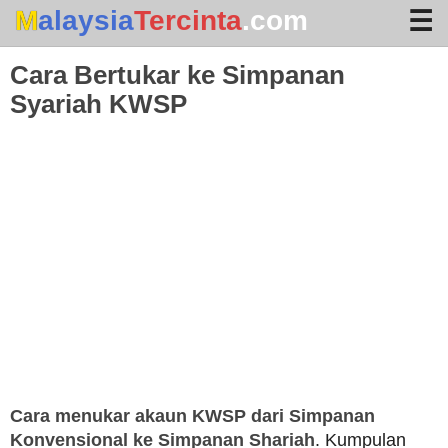
Malaysia
Tercinta
.com
Cara Bertukar ke Simpanan
Syariah KWSP
Home
Arkib
Waktu Solat
Terhangat
Cara menukar akaun KWSP dari Simpanan
Konvensional ke Simpanan Shariah
. Kumpulan