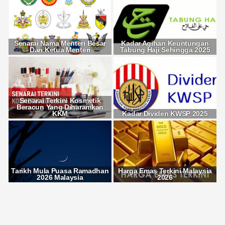
Senarai Nama Menteri Besar
Kadar Agihan Keuntungan
Dan Ketua Menteri
Tabung Haji Sehingga 2025
Senarai Terkini Kosmetik
Beracun Yang Diharamkan
KKM
Kadar Dividen KWSP 2025
Tarikh Mula Puasa Ramadhan
Harga Emas Terkini Malaysia
2026 Malaysia
2026