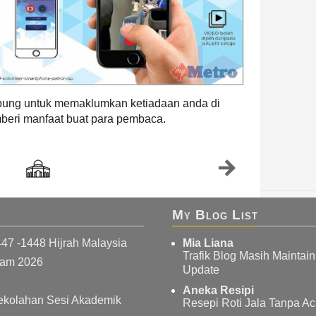
ung untuk memaklumkan ketiadaan anda di
mberi manfaat buat para pembaca.
My Blog List
447 -1448 Hijrah Malaysia
Mia Liana
Trafik Blog Masih Maintai
wam 2026
Update
Aneka Resipi
ekolahan Sesi Akademik
Resepi Roti Jala Tanpa A