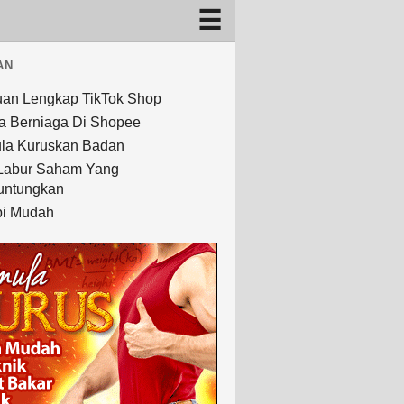
an
an Lengkap TikTok Shop
a Berniaga Di Shopee
la Kuruskan Badan
Labur Saham Yang
untungkan
i Mudah