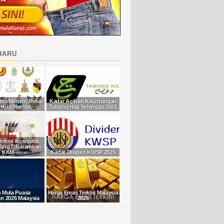
haru
ma Menteri Besar
Kadar Agihan Keuntungan
etua Menteri
Tabung Haji Sehingga 2025
Terkini Kosmetik
Yang Diharamkan
KKM
Kadar Dividen KWSP 2025
h Mula Puasa
Harga Emas Terkini Malaysia
 2026 Malaysia
2026