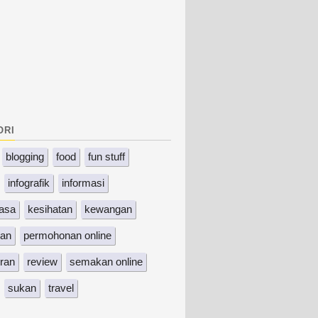
ori
blogging
food
fun stuff
infografik
informasi
asa
kesihatan
kewangan
kan
permohonan online
ran
review
semakan online
sukan
travel