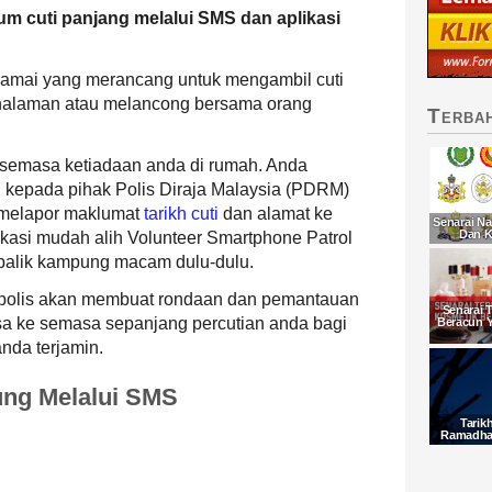
m cuti panjang melalui SMS dan aplikasi
ramai yang merancang untuk mengambil cuti
 halaman atau melancong bersama orang
Terba
 semasa ketiadaan anda di rumah. Anda
kepada pihak Polis Diraja Malaysia (PDRM)
 melapor maklumat
tarikh cuti
dan alamat ke
Senarai Na
Dan K
kasi mudah alih Volunteer Smartphone Patrol
g balik kampung macam dulu-dulu.
 polis akan membuat rondaan dan pemantauan
Senarai 
a ke semasa sepanjang percutian anda bagi
Beracun 
nda terjamin.
ng Melalui SMS
Tarik
Ramadhan