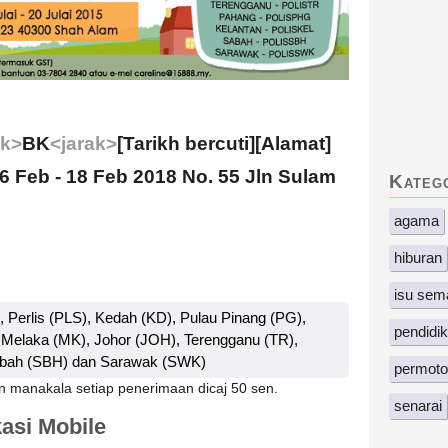
ak>
BK
<jarak>
[Tarikh bercuti][Alamat]
Feb - 18 Feb 2018 No. 55 Jln Sulam
Kateg
agama
hiburan
isu sem
, Perlis (PLS), Kedah (KD), Pulau Pinang (PG),
pendidi
 Melaka (MK), Johor (JOH), Terengganu (TR),
abah (SBH) dan Sarawak (SWK)
permoto
n manakala setiap penerimaan dicaj 50 sen.
senarai
asi Mobile