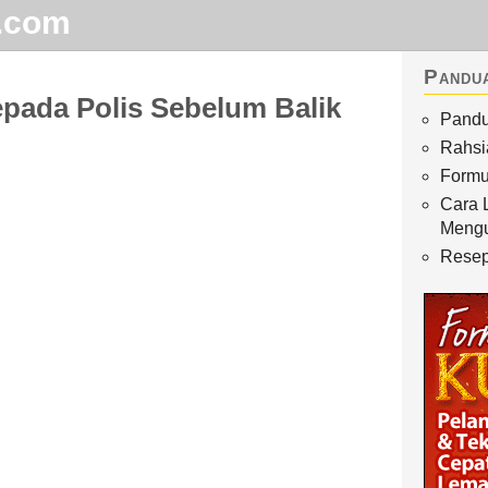
.com
Pandu
pada Polis Sebelum Balik
Pandu
Home
Rahsi
Arkib
Formu
Cara 
Waktu Solat
Meng
Terhangat
Resep