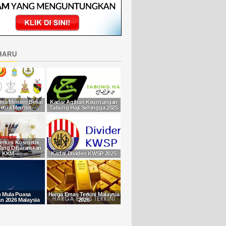
haru
ma Menteri Besar
Kadar Agihan Keuntungan
etua Menteri
Tabung Haji Sehingga 2025
Terkini Kosmetik
Yang Diharamkan
KKM
Kadar Dividen KWSP 2025
h Mula Puasa
Harga Emas Terkini Malaysia
 2026 Malaysia
2026