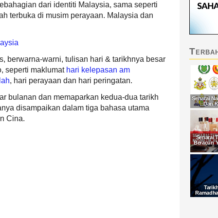
bahagian dari identiti Malaysia, sama seperti
ah terbuka di musim perayaan. Malaysia dan
aysia
Terba
, berwarna-warni, tulisan hari & tarikhnya besar
o, seperti maklumat
hari kelepasan am
lah
, hari perayaan dan hari peringatan.
ar bulanan dan memaparkan kedua-dua tarikh
Senarai Na
Dan K
sanya disampaikan dalam tiga bahasa utama
an Cina.
Senarai 
Beracun 
Tarik
Ramadhan