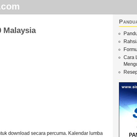
.com
Pandu
 Malaysia
Pandu
Home
Rahsi
Arkib
Formu
Cara 
Waktu Solat
Meng
Terhangat
Resep
tuk download secara percuma. Kalendar lumba