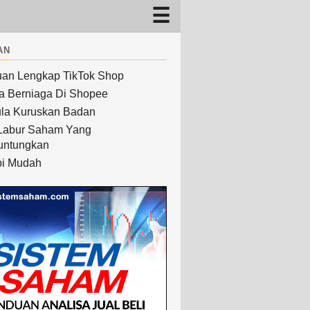
an
an Lengkap TikTok Shop
a Berniaga Di Shopee
la Kuruskan Badan
Labur Saham Yang
untungkan
i Mudah