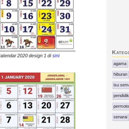
Kateg
alendar 2020 design 1 di
sini
agama
hiburan
isu sem
pendidi
permoto
senarai