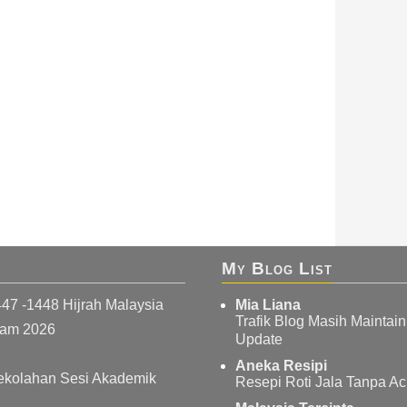
My Blog List
447 -1448 Hijrah Malaysia
Mia Liana
Trafik Blog Masih Maintai
wam 2026
Update
Aneka Resipi
ekolahan Sesi Akademik
Resepi Roti Jala Tanpa A