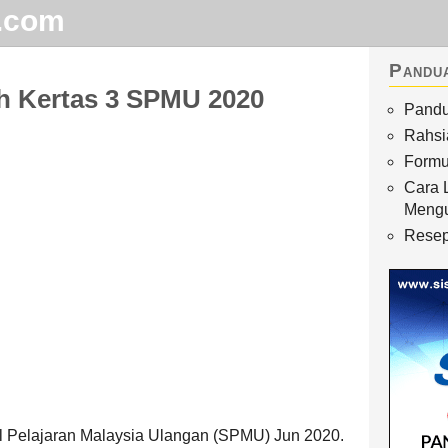
.com
Pandu
 Kertas 3 SPMU 2020
Pandu
Home
Rahsi
Arkib
Formu
Cara 
Waktu Solat
Meng
Terhangat
Resep
l Pelajaran Malaysia Ulangan (SPMU) Jun 2020.