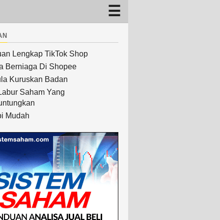
an
an Lengkap TikTok Shop
a Berniaga Di Shopee
la Kuruskan Badan
Labur Saham Yang
untungkan
i Mudah