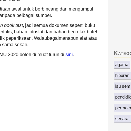
iaan awal untuk berbincang dan mengumpul
ripada pelbagai sumber.
n book test
, jadi semua dokumen seperti buku
ertulis, bahan fotostat dan bahan bercetak boleh
ik peperiksaan. Walaubagaimanapun alat atau
n sama sekali.
Kateg
U 2020 boleh di muat turun di
sini
.
agama
hiburan
isu sem
pendidi
permoto
senarai