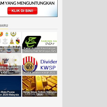
haru
ma Menteri Besar
Kadar Agihan Keuntungan
etua Menteri
Tabung Haji Sehingga 2025
Terkini Kosmetik
Yang Diharamkan
KKM
Kadar Dividen KWSP 2025
h Mula Puasa
Harga Emas Terkini Malaysia
 2026 Malaysia
2026