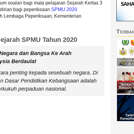
mum soalan bagi mata pelajaran Sejarah Kertas 3
ndirian bagi peperiksaan
SPMU 2020
h Lembaga Peperiksaan, Kementerian
Terba
ejarah SPMU Tahun 2020
egara dan Bangsa Ke Arah
sia Berdaulat
Senarai Na
Dan K
ra penting kepada sesebuah negara. Di
an Dasar Pendidikan Kebangsaan adalah
Senarai 
rkukuh perpaduan nasional.
Beracun 
Tarik
Ramadhan