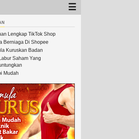
an
an Lengkap TikTok Shop
a Berniaga Di Shopee
la Kuruskan Badan
Labur Saham Yang
untungkan
i Mudah