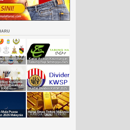
haru
ma Menteri Besar
Kadar Agihan Keuntungan
etua Menteri
Tabung Haji Sehingga 2025
Terkini Kosmetik
Yang Diharamkan
KKM
Kadar Dividen KWSP 2025
h Mula Puasa
Harga Emas Terkini Malaysia
 2026 Malaysia
2026