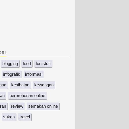
ori
blogging
food
fun stuff
infografik
informasi
asa
kesihatan
kewangan
kan
permohonan online
ran
review
semakan online
sukan
travel