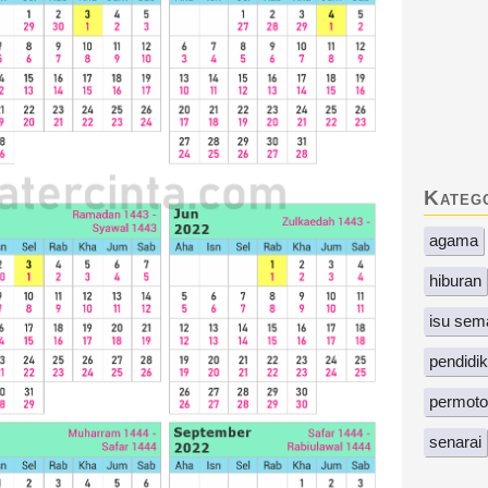
Kateg
agama
hiburan
isu sem
pendidi
permoto
senarai