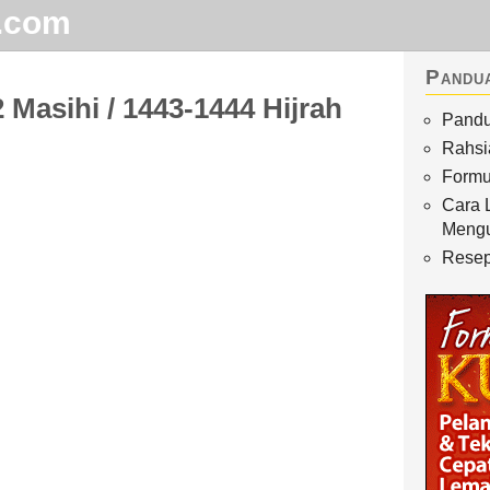
.com
Pandu
 Masihi / 1443-1444 Hijrah
Pandu
Home
Rahsi
Arkib
Formu
Cara 
Waktu Solat
Meng
Terhangat
Resep