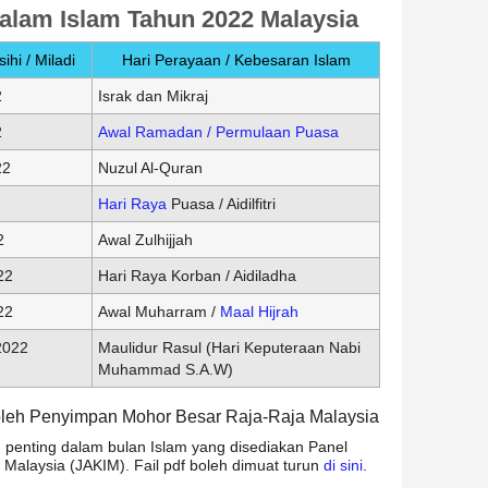
Dalam Islam Tahun 2022 Malaysia
ihi / Miladi
Hari Perayaan / Kebesaran Islam
2
Israk dan Mikraj
2
Awal Ramadan / Permulaan Puasa
22
Nuzul Al-Quran
Hari Raya
Puasa / Aidilfitri
2
Awal Zulhijjah
22
Hari Raya Korban / Aidiladha
22
Awal Muharram /
Maal Hijrah
2022
Maulidur Rasul (Hari Keputeraan Nabi
Muhammad S.A.W)
n oleh Penyimpan Mohor Besar Raja-Raja Malaysia
kh penting dalam bulan Islam yang disediakan Panel
Malaysia (JAKIM). Fail pdf boleh dimuat turun
di sini
.