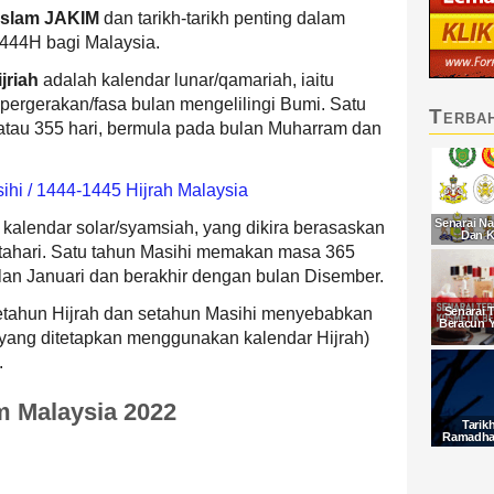
 Islam JAKIM
dan tarikh-tarikh penting dalam
1444H bagi Malaysia.
jriah
adalah kalendar lunar/qamariah, iaitu
 pergerakan/fasa bulan mengelilingi Bumi. Satu
Terba
4 atau 355 hari, bermula pada bulan Muharram dan
ihi / 1444-1445 Hijrah Malaysia
Senarai Na
kalendar solar/syamsiah, yang dikira berasaskan
Dan K
tahari. Satu tahun Masihi memakan masa 365
lan Januari dan berakhir dengan bulan Disember.
etahun Hijrah dan setahun Masihi menyebabkan
Senarai 
Beracun 
 (yang ditetapkan menggunakan kalendar Hijrah)
.
m Malaysia 2022
Tarik
Ramadhan