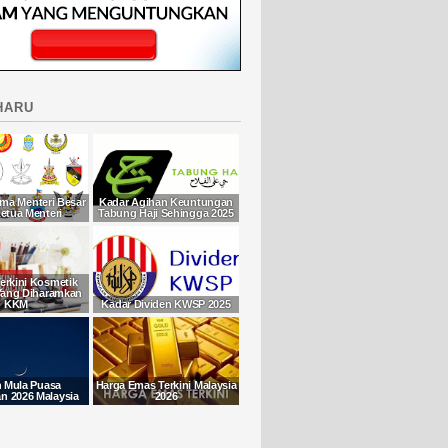
haru
ma Menteri Besar
Kadar Agihan Keuntungan
etua Menteri
Tabung Haji Sehingga 2025
Terkini Kosmetik
Yang Diharamkan
KKM
Kadar Dividen KWSP 2025
h Mula Puasa
Harga Emas Terkini Malaysia
 2026 Malaysia
2026