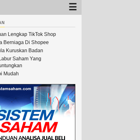
an
an Lengkap TikTok Shop
a Berniaga Di Shopee
la Kuruskan Badan
Labur Saham Yang
untungkan
i Mudah