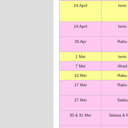
24 April
Isnin
24 April
Isnin
26 Apr
Rabu
1 Mei
Isnin
7 Mei
Ahad
10 Mei
Rabu
17 Mei
Rabu
27 Mei
Sabtu
30 & 31 Mei
Selasa & 