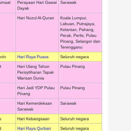
umaat
Perayaan Hari Gawai
Sarawak
Dayak
Hari Nuzul Al-Quran
Kuala Lumpur,
Labuan, Putrajaya,
Kelantan, Pahang,
Perak, Perlis, Pulau
Pinang, Selangor dan
Terengganu
nin
Hari Raya Puasa
Seluruh negara
t
Hari Ulang Tahun
Pulau Pinang
Perisytiharan Tapak
Warisan Dunia
Hari Jadi YDP Pulau
Pulau Pinang
Pinang
Hari Kemerdekaan
Sarawak
Sarawak
s
Hari Kebangsaan
Seluruh negara
t
Hari Raya Qurban
Seluruh negara