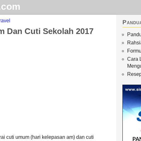
.com
ravel
Pandu
m Dan Cuti Sekolah 2017
Pandu
Home
Rahsi
Arkib
Formu
Cara 
Waktu Solat
Meng
Terhangat
Resep
ai cuti umum (hari kelepasan am) dan cuti