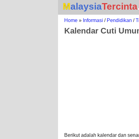
Malaysia
Tercinta
Home
»
Informasi
/
Pendidikan
/
T
Kalendar Cuti Umu
Berikut adalah kalendar dan senar