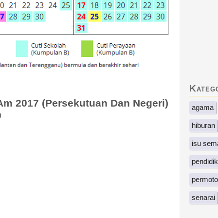
Kateg
Am 2017 (Persekutuan Dan Negeri)
agama
)
hiburan
isu sem
pendidi
permoto
senarai