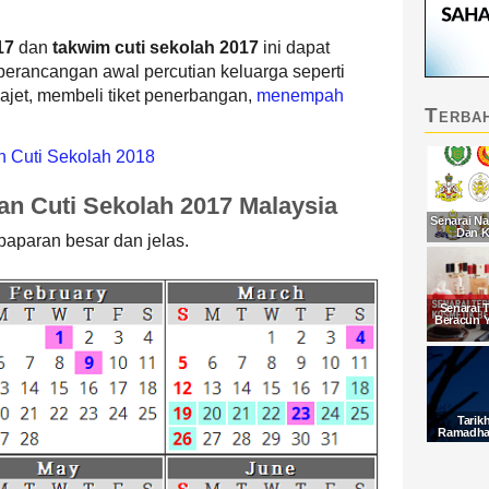
17
dan
takwim cuti sekolah 2017
ini dapat
rancangan awal percutian keluarga seperti
ajet, membeli tiket penerbangan,
menempah
Terba
 Cuti Sekolah 2018
n Cuti Sekolah 2017 Malaysia
Senarai Na
Dan K
paparan besar dan jelas.
Senarai 
Beracun 
Tarik
Ramadhan