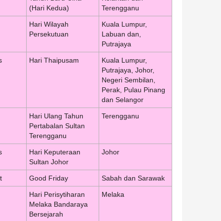
(Hari Kedua)
Terengganu
Hari Wilayah
Kuala Lumpur,
Persekutuan
Labuan dan,
Putrajaya
s
Hari Thaipusam
Kuala Lumpur,
Putrajaya, Johor,
Negeri Sembilan,
Perak, Pulau Pinang
dan Selangor
Hari Ulang Tahun
Terengganu
Pertabalan Sultan
Terengganu
s
Hari Keputeraan
Johor
Sultan Johor
t
Good Friday
Sabah dan Sarawak
Hari Perisytiharan
Melaka
Melaka Bandaraya
Bersejarah